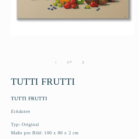
Medien
1
in
Modal
öffnen
von
1
/
7
TUTTI FRUTTI
TUTTI FRUTTI
Eckdaten
Typ: Original
Maße pro Bild: 100 x 80 x 2 cm