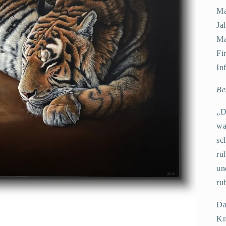
Ma
Ja
Ma
Fi
In
Be
„D
wa
sc
ru
un
ru
Da
Kr