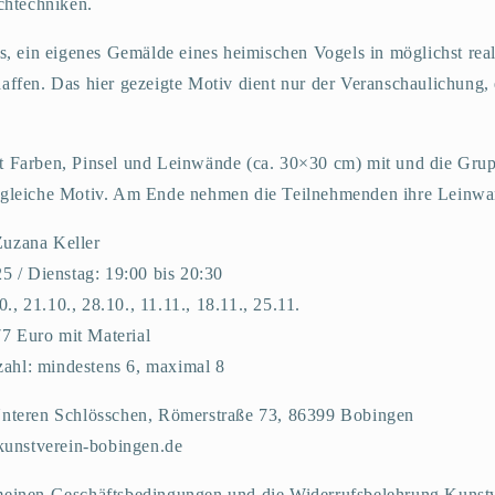
ichtechniken.
es, ein eigenes Gemälde eines heimischen Vogels in möglichst real
haffen. Das hier gezeigte Motiv dient nur der Veranschaulichung, 
t Farben, Pinsel und Leinwände (ca. 30×30 cm) mit und die Grupp
s gleiche Motiv. Am Ende nehmen die Teilnehmenden ihre Leinwa
Zuzana Keller
 / Dienstag: 19:00 bis 20:30
., 21.10., 28.10., 11.11., 18.11., 25.11.
77 Euro mit Material
ahl: mindestens 6, maximal 8
 Unteren Schlösschen, Römerstraße 73, 86399 Bobingen
unstverein-bobingen.de
emeinen Geschäftsbedingungen und die Widerrufsbelehrung Kunst