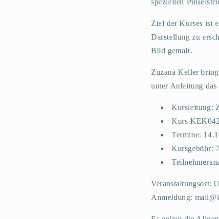
speziellen Pinselstr
Ziel der Kurses ist 
Darstellung zu ersc
Bild gemalt.
Zuzana Keller bring
unter Anleitung da
Kursleitung: 
Kurs KEK0425
Termine: 14.10
Kursgebühr: 
Teilnehmeranz
Veranstaltungsort:
Anmeldung: mail@k
Es gelten die Allg